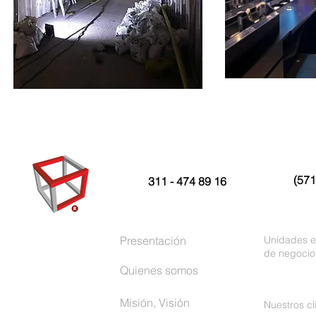
(571
311 - 474 89 16
Presentación
Unidades e
de negocio
Quienes somos
Misión, Visión
Nuestros cl