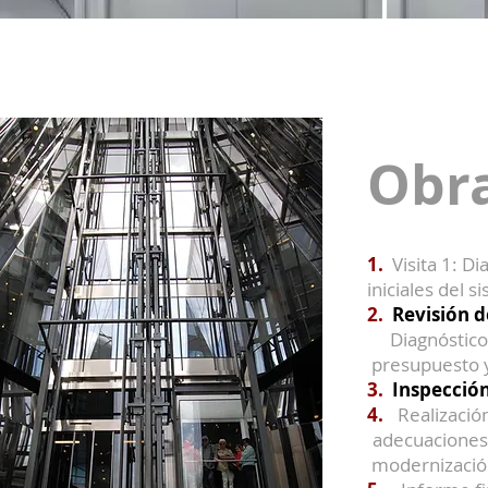
Obra
1.
Visita 1
iniciales del s
2.
Revisión d
Diagnóstic
presupuesto 
3.
Inspección
4.
Realizaci
adecuacio
modernización