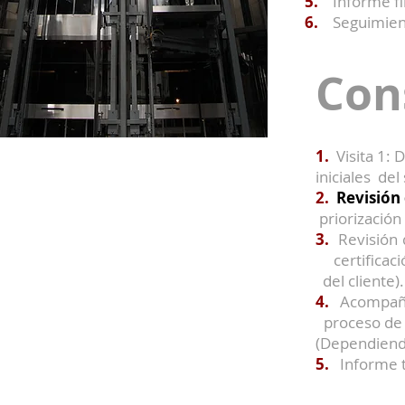
5.
Informe fi
6.
Seguimien
Con
1.
Visita 1
iniciales del
2.
Revisión
priorización
3.
Revisión 
certificaci
del cliente).
4.
Acompañam
proceso d
(Dependiendo
5.
Informe t