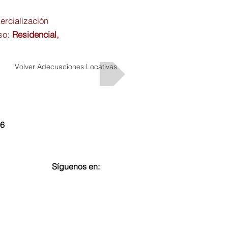
rcialización
uso:
Residencial,
Volver Adecuaciones Locativas
26
Síguenos en: