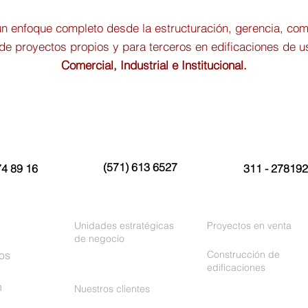
 enfoque completo desde la estructuración, gerencia, come
de proyectos propios y para terceros en edificaciones de 
Comercial, Industrial e Institucional.
(571) 613 6527
74 89 16
311 - 27819
Unidades estratégicas
Proyectos en venta
de negocio
os
Construcción de
edificaciones
n
Nuestros clientes